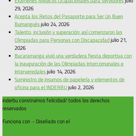
Exámenes Médicos Ocupacionales para Servidores
julio
29, 2026
Acepta los Retos del Pasaporte para Ser Un Buen
Bumangués
julio 24, 2026
Talento, inclusión y superación: así comenzaron las
Olimpiadas para Personas con Discapacidad
julio 21,
2026
Bucaramanga vivió una verdadera fiesta deportiva con
la inauguración de las Olimpiadas Intercomunales e
Interveredales
julio 14, 2026
Suministro de insumos de papelería y elementos de
oficina para el INDERBU
julio 2, 2026
inderbu construimos felicidad/ todos los derechos
reservados
Funciona con
- Diseñado con el
Tema Hueman