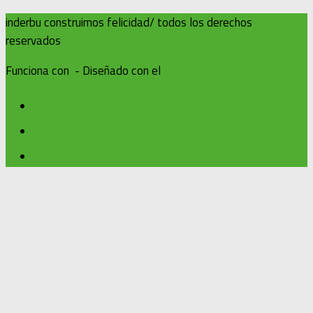
inderbu construimos felicidad/ todos los derechos
reservados
Funciona con
- Diseñado con el
Tema Hueman