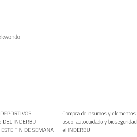
taekwondo
Primera reunión a entrenadores
Primera reunión con rectores
 DEPORTIVOS
Compra de insumos y elementos
 DEL INDERBU
aseo, autocuidado y bioseguridad
 ESTE FIN DE SEMANA
el INDERBU