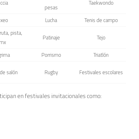
ccia
Taekwondo
pesas
xeo
Lucha
Tenis de campo
ruta, pista,
Patinaje
Tejo
mx
rima
Porrismo
Triatlón
de salón
Rugby
Festivales escolares
cipan en festivales invitacionales como: