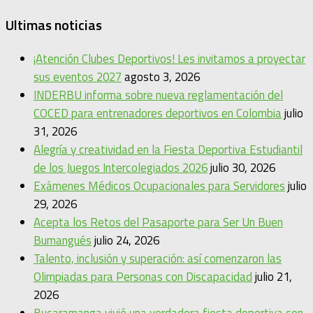
Ultimas noticias
¡Atención Clubes Deportivos! Les invitamos a proyectar
sus eventos 2027
agosto 3, 2026
INDERBU informa sobre nueva reglamentación del
COCED para entrenadores deportivos en Colombia
julio
31, 2026
Alegría y creatividad en la Fiesta Deportiva Estudiantil
de los Juegos Intercolegiados 2026
julio 30, 2026
Exámenes Médicos Ocupacionales para Servidores
julio
29, 2026
Acepta los Retos del Pasaporte para Ser Un Buen
Bumangués
julio 24, 2026
Talento, inclusión y superación: así comenzaron las
Olimpiadas para Personas con Discapacidad
julio 21,
2026
Bucaramanga vivió una verdadera fiesta deportiva con