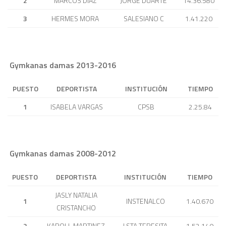
2
MARCOS DIAZ
JORGE DUARTE
14.36.580
3
HERMES MORA
SALESIANO C
1.41.220
Gymkanas damas 2013-2016
PUESTO
DEPORTISTA
INSTITUCIÓN
TIEMPO
1
ISABELA VARGAS
CPSB
2.25.84
Gymkanas damas 2008-2012
PUESTO
DEPORTISTA
INSTITUCIÓN
TIEMPO
JASLY NATALIA
1
INSTENALCO
1.40.670
CRISTANCHO
2
KAROLL MARTINEZ
I.STA TERESITA
1.52.140