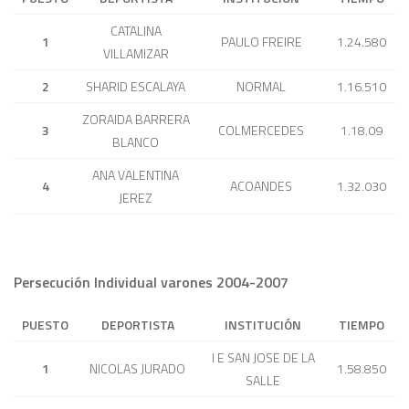
CATALINA
1
PAULO FREIRE
1.24.580
VILLAMIZAR
2
SHARID ESCALAYA
NORMAL
1.16.510
ZORAIDA BARRERA
3
COLMERCEDES
1.18.09
BLANCO
ANA VALENTINA
4
ACOANDES
1.32.030
JEREZ
Persecución Individual varones 2004-2007
PUESTO
DEPORTISTA
INSTITUCIÓN
TIEMPO
I E SAN JOSE DE LA
1
NICOLAS JURADO
1.58.850
SALLE