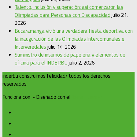
Talento, inclusión y superación: así comenzaron las
Olimpiadas para Personas con Discapacidad
julio 21,
2026
Bucaramanga vivió una verdadera fiesta deportiva con
la inauguración de las Olimpiadas Intercomunales e
Interveredales
julio 14, 2026
Suministro de insumos de papelería y elementos de
oficina para el INDERBU
julio 2, 2026
inderbu construimos felicidad/ todos los derechos
reservados
Funciona con
- Diseñado con el
Tema Hueman