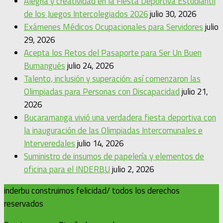
Alegría y creatividad en la Fiesta Deportiva Estudiantil
de los Juegos Intercolegiados 2026
julio 30, 2026
Exámenes Médicos Ocupacionales para Servidores
julio
29, 2026
Acepta los Retos del Pasaporte para Ser Un Buen
Bumangués
julio 24, 2026
Talento, inclusión y superación: así comenzaron las
Olimpiadas para Personas con Discapacidad
julio 21,
2026
Bucaramanga vivió una verdadera fiesta deportiva con
la inauguración de las Olimpiadas Intercomunales e
Interveredales
julio 14, 2026
Suministro de insumos de papelería y elementos de
oficina para el INDERBU
julio 2, 2026
inderbu construimos felicidad/ todos los derechos
reservados