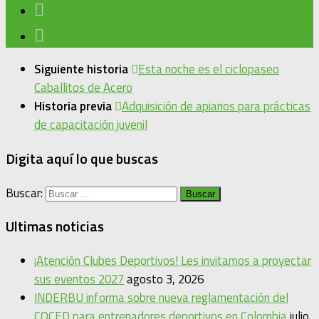
Siguiente historia
Esta noche es el ciclopaseo
Caballitos de Acero
Historia previa
Adquisición de apiarios para prácticas
de capacitación juvenil
Digita aquí lo que buscas
Buscar:
Ultimas noticias
¡Atención Clubes Deportivos! Les invitamos a proyectar
sus eventos 2027
agosto 3, 2026
INDERBU informa sobre nueva reglamentación del
COCED para entrenadores deportivos en Colombia
julio