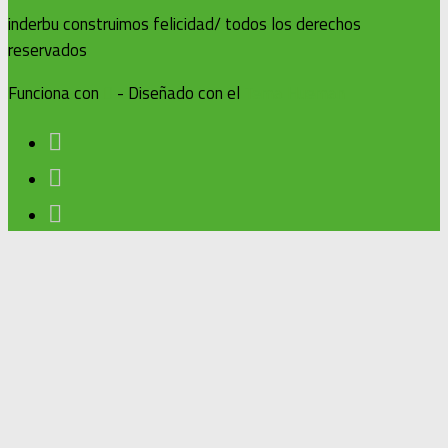
inderbu construimos felicidad/ todos los derechos
reservados
Funciona con
- Diseñado con el
Tema Hueman