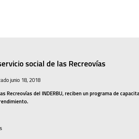
rvicio social de las Recreovías
izado
junio 18, 2018
las Recreovías del INDERBU, reciben un programa de capacitaci
prendimiento.
s