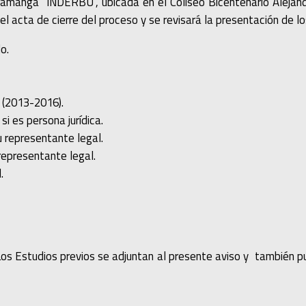
aramanga “INDERBU”, ubicada en el Coliseo Bicentenario Aleja
 acta de cierre del proceso y se revisará la presentación de l
o.
o (2013-2016).
i es persona jurídica.
u representante legal.
 representante legal.
.
os Estudios previos se adjuntan al presente aviso y también pu