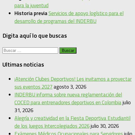
para la juventud
Historia previa
Servicios de apoyo logístico para el
desarrollo de programas del INDERBU
Digita aquí lo que buscas
Buscar:
Ultimas noticias
¡Atención Clubes Deportivos! Les invitamos a proyectar
sus eventos 2027
agosto 3, 2026
INDERBU informa sobre nueva reglamentación del
COCED para entrenadores deportivos en Colombia
julio
31, 2026
Alegría y creatividad en la Fiesta Deportiva Estudiantil
de los Juegos Intercolegiados 2026
julio 30, 2026
Exámenes Médicos Ocupacionales para Servidores
julio