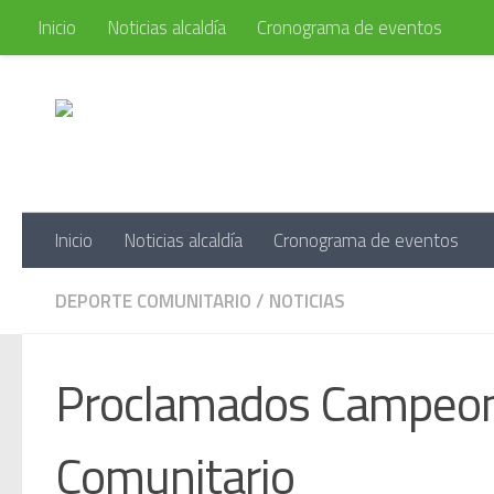
Inicio
Noticias alcaldía
Cronograma de eventos
Saltar al contenido
Portal d
Inicio
Noticias alcaldía
Cronograma de eventos
DEPORTE COMUNITARIO
/
NOTICIAS
Proclamados Campeone
Comunitario