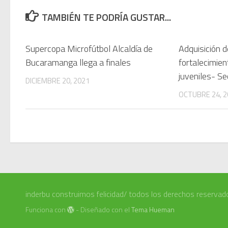
TAMBIÉN TE PODRÍA GUSTAR...
Supercopa Microfútbol Alcaldía de
Adquisición 
Bucaramanga llega a finales
fortalecimie
juveniles- Se
DICIEMBRE 20, 2021
OCTUBRE 24, 2
inderbu construimos felicidad/ todos los derechos reservad
Funciona con
- Diseñado con el
Tema Hueman