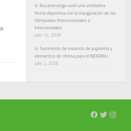
Bucaramanga vivió una verdadera
fiesta deportiva con la inauguración de las
Olimpiadas Intercomunales e
Interveredales
ga
julio 14, 2026
Suministro de insumos de papelería y
elementos de oficina para el INDERBU
julio 2, 2026