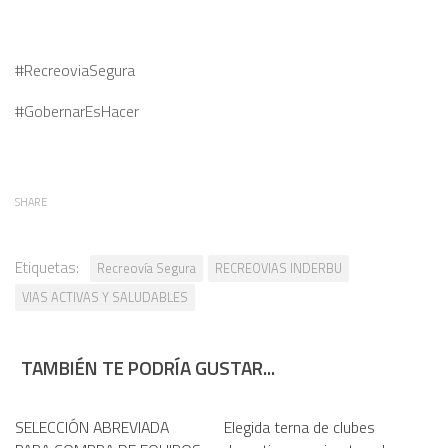
#RecreoviaSegura
#GobernarEsHacer
SHARE
Etiquetas:
Recreovía Segura
RECREOVIAS INDERBU
VIAS ACTIVAS Y SALUDABLES
TAMBIÉN TE PODRÍA GUSTAR...
SELECCIÓN ABREVIADA
Elegida terna de clubes