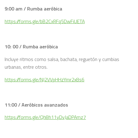
9:00 am / Rumba aeróbica
https://forms.gle/bB2CxRFq5DwFiUETA
10: 00 / Rumba aeróbica
Incluye ritmos como salsa, bachata, reguetón y cumbias
urbanas, entre otros.
https://forms.gle/NJ2VVpHHzYmr2x8s6
11:00 / Aeróbicos avanzados
https://forms.gle/Qh8h11yDvJaDPAmz7