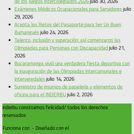
de los Juegos Intercolegiados 2026
julio 30, 2026
Exámenes Médicos Ocupacionales para Servidores
julio
29, 2026
Acepta los Retos del Pasaporte para Ser Un Buen
Bumangués
julio 24, 2026
Talento, inclusión y superación: así comenzaron las
Olimpiadas para Personas con Discapacidad
julio 21,
2026
Bucaramanga vivió una verdadera fiesta deportiva con
la inauguración de las Olimpiadas Intercomunales e
Interveredales
julio 14, 2026
Suministro de insumos de papelería y elementos de
oficina para el INDERBU
julio 2, 2026
inderbu construimos felicidad/ todos los derechos
reservados
Funciona con
- Diseñado con el
Tema Hueman