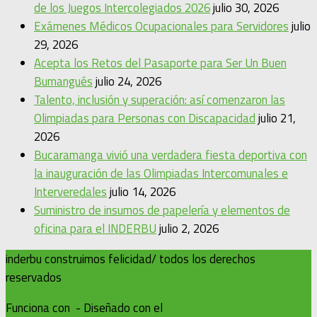
de los Juegos Intercolegiados 2026
julio 30, 2026
Exámenes Médicos Ocupacionales para Servidores
julio
29, 2026
Acepta los Retos del Pasaporte para Ser Un Buen
Bumangués
julio 24, 2026
Talento, inclusión y superación: así comenzaron las
Olimpiadas para Personas con Discapacidad
julio 21,
2026
Bucaramanga vivió una verdadera fiesta deportiva con
la inauguración de las Olimpiadas Intercomunales e
Interveredales
julio 14, 2026
Suministro de insumos de papelería y elementos de
oficina para el INDERBU
julio 2, 2026
inderbu construimos felicidad/ todos los derechos
reservados
Funciona con
- Diseñado con el
Tema Hueman