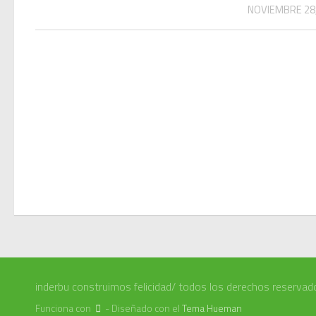
NOVIEMBRE 28,
inderbu construimos felicidad/ todos los derechos reservad
Funciona con
- Diseñado con el
Tema Hueman