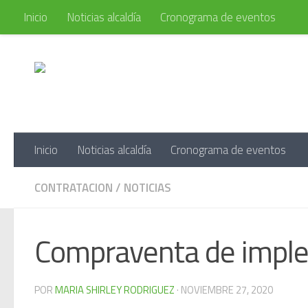
Inicio
Noticias alcaldía
Cronograma de eventos
Saltar al contenido
Portal d
Inicio
Noticias alcaldía
Cronograma de eventos
CONTRATACION
/
NOTICIAS
Compraventa de imple
POR
MARIA SHIRLEY RODRIGUEZ
·
NOVIEMBRE 27, 2020