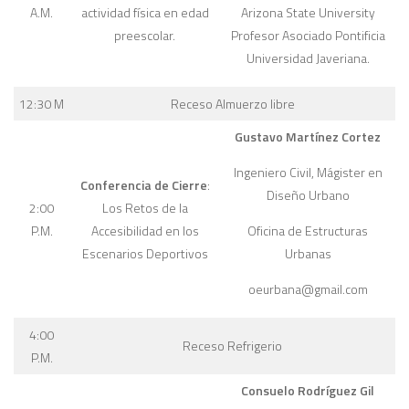
Arizona State University
A.M.
actividad física en edad
Profesor Asociado Pontificia
preescolar.
Universidad Javeriana.
12:30 M
Receso Almuerzo libre
Gustavo Martínez Cortez
Ingeniero Civil, Mágister en
Conferencia de Cierre
:
Diseño Urbano
2:00
Los Retos de la
Oficina de Estructuras
P.M.
Accesibilidad en los
Urbanas
Escenarios Deportivos
oeurbana@gmail.com
4:00
Receso Refrigerio
P.M.
Consuelo Rodríguez Gil