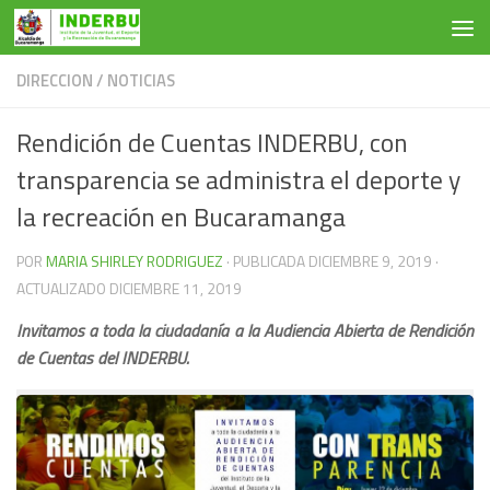
Saltar al contenido
DIRECCION
/
NOTICIAS
Rendición de Cuentas INDERBU, con
transparencia se administra el deporte y
la recreación en Bucaramanga
POR
MARIA SHIRLEY RODRIGUEZ
· PUBLICADA
DICIEMBRE 9, 2019
·
ACTUALIZADO
DICIEMBRE 11, 2019
Invitamos a toda la ciudadanía a la Audiencia Abierta de Rendición
de Cuentas del INDERBU.