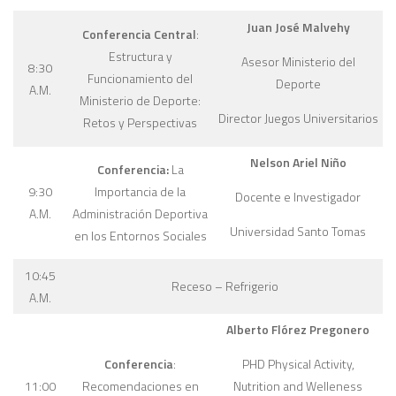
Juan José Malvehy
Conferencia Central
:
Estructura y
Asesor Ministerio del
8:30
Funcionamiento del
Deporte
A.M.
Ministerio de Deporte:
Director Juegos Universitarios
Retos y Perspectivas
Nelson Ariel Niño
Conferencia:
La
9:30
Importancia de la
Docente e Investigador
A.M.
Administración Deportiva
Universidad Santo Tomas
en los Entornos Sociales
10:45
Receso – Refrigerio
A.M.
Alberto Flórez Pregonero
PHD Physical Activity,
Conferencia
:
Nutrition and Welleness
11:00
Recomendaciones en