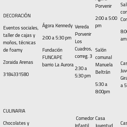
Sa
Porvenir
co
DECORACIÓN
2:00 a 5:00
Cor
pm
Ágora Kennedy
Vereda
Eventos sociales,
8:0
Porvenir
taller de cajas y
2:00 a 5:30 pm
am
Los
moños, técnicas
Cuadros,
Salón
Fundación
de foamy
correg. 3
comunal
FUNCAPE
Zoraida Arenas
Ca
Manuela
barrio La Aurora
2:30 a
Ju
Beltrán
3184331580
5:30 pm
Gir
5:30 a
a 
8:00pm
CULINARIA
Comedor
Casa
Chocolates y
Ca
Infantil
Juventud