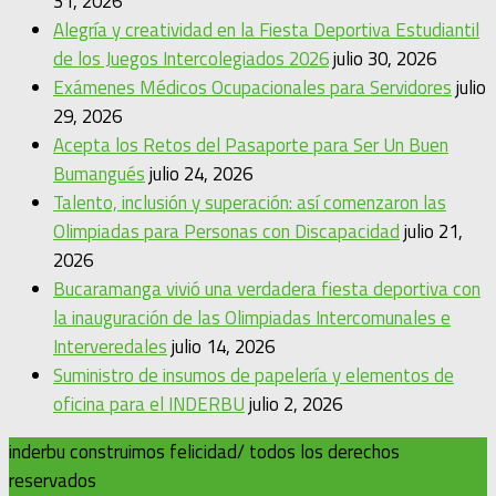
31, 2026
Alegría y creatividad en la Fiesta Deportiva Estudiantil
de los Juegos Intercolegiados 2026
julio 30, 2026
Exámenes Médicos Ocupacionales para Servidores
julio
29, 2026
Acepta los Retos del Pasaporte para Ser Un Buen
Bumangués
julio 24, 2026
Talento, inclusión y superación: así comenzaron las
Olimpiadas para Personas con Discapacidad
julio 21,
2026
Bucaramanga vivió una verdadera fiesta deportiva con
la inauguración de las Olimpiadas Intercomunales e
Interveredales
julio 14, 2026
Suministro de insumos de papelería y elementos de
oficina para el INDERBU
julio 2, 2026
inderbu construimos felicidad/ todos los derechos
reservados