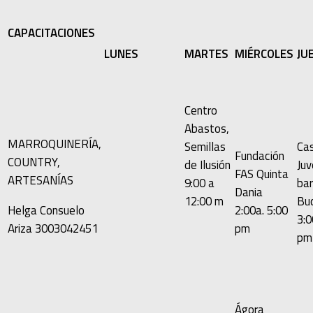
CAPACITACIONES
LUNES
MARTES
MIÉRCOLES
JU
Centro
Abastos,
MARROQUINERÍA,
Semillas
Ca
Fundación
COUNTRY,
de Ilusión
Ju
FAS Quinta
ARTESANÍAS
9:00 a
bar
Dania
12:00 m
Bu
Helga Consuelo
2:00a. 5:00
3:0
Ariza 3003042451
pm
pm
Ágora