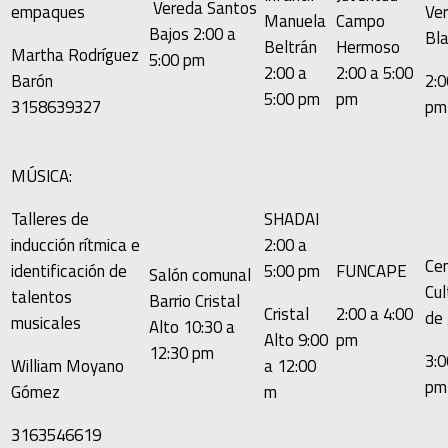
Vereda Santos
empaques
Ve
Manuela
Campo
Bajos 2:00 a
Bl
Beltrán
Hermoso
Martha Rodríguez
5:00 pm
2:00 a
2:00 a 5:00
Barón
2:0
5:00 pm
pm
3158639327
pm
MÚSICA:
Talleres de
SHADAI
inducción rítmica e
2:00 a
Ce
identificación de
FUNCAPE
5:00 pm
Salón comunal
Cul
talentos
Barrio Cristal
2:00 a 4:00
Cristal
de 
musicales
Alto 10:30 a
pm
Alto 9:00
12:30 pm
3:0
William Moyano
a 12:00
pm
Gómez
m
3163546619