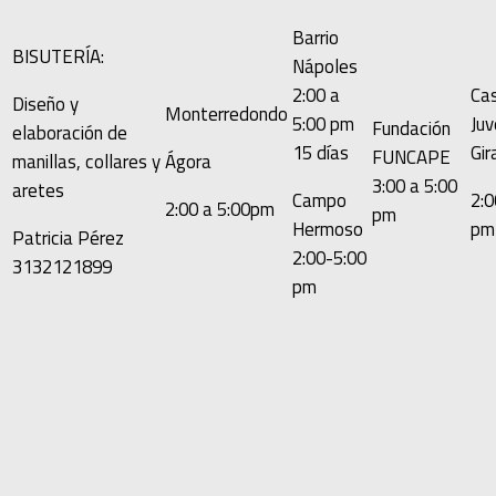
Barrio
BISUTERÍA:
Nápoles
2:00 a
Ca
Diseño y
Monterredondo
5:00 pm
Ju
Fundación
elaboración de
15 días
Gir
FUNCAPE
manillas, collares y
Ágora
3:00 a 5:00
aretes
Campo
2:0
2:00 a 5:00pm
pm
Hermoso
pm
Patricia Pérez
2:00-5:00
3132121899
pm