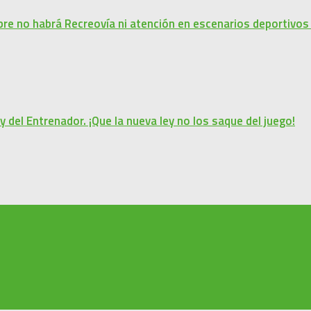
bre no habrá Recreovía ni atención en escenarios deportivos
y del Entrenador. ¡Que la nueva ley no los saque del juego!