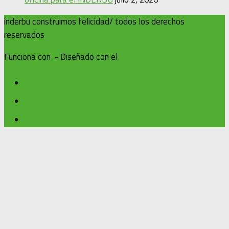
inderbu construimos felicidad/ todos los derechos
reservados
Funciona con
- Diseñado con el
Tema Hueman