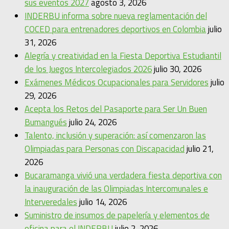
sus eventos 2027
agosto 3, 2026
INDERBU informa sobre nueva reglamentación del
COCED para entrenadores deportivos en Colombia
julio
31, 2026
Alegría y creatividad en la Fiesta Deportiva Estudiantil
de los Juegos Intercolegiados 2026
julio 30, 2026
Exámenes Médicos Ocupacionales para Servidores
julio
29, 2026
Acepta los Retos del Pasaporte para Ser Un Buen
Bumangués
julio 24, 2026
Talento, inclusión y superación: así comenzaron las
Olimpiadas para Personas con Discapacidad
julio 21,
2026
Bucaramanga vivió una verdadera fiesta deportiva con
la inauguración de las Olimpiadas Intercomunales e
Interveredales
julio 14, 2026
Suministro de insumos de papelería y elementos de
oficina para el INDERBU
julio 2, 2026