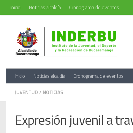
Inicio
Noticias alcaldía
Cronograma de eventos
Saltar al contenido
Porta
Inicio
Noticias alcaldía
Cronograma de eventos
JUVENTUD
/
NOTICIAS
Expresión juvenil a tr