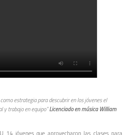
como estrategia para descubrir en los jóvenes el
ial y trabajo en equipo”
Licenciado en música William
U 14 jóvenes que aprovecharon las clases para