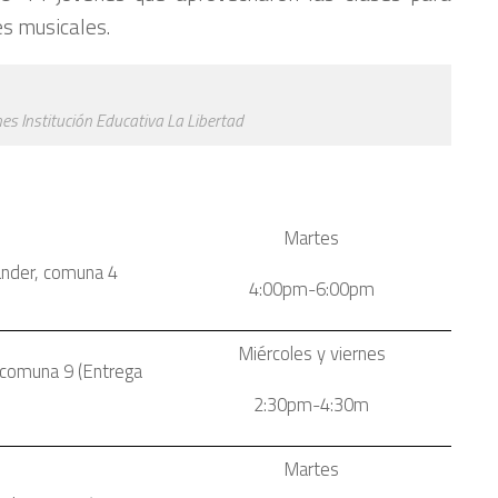
es musicales.
enes Institución Educativa La Libertad
Martes
ander, comuna 4
4:00pm-6:00pm
Miércoles y viernes
d comuna 9 (Entrega
2:30pm-4:30m
Martes