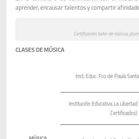
aprender, encausar talentos y compartir afinidad
Certificación taller de música, jóv
CLASES DE MÚSICA
Inst. Educ. Fco de Paula Sant
Institución Educativa La Liberta
Certificados)
MÚSICA