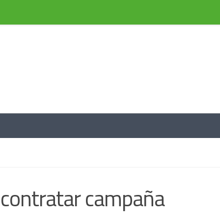
l de información a través de noticias
a contratar campaña