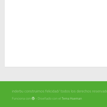
inderbu construimos felicidad/ todos los derechos reservad
Funciona con
- Diseñado con el
Tema Hueman